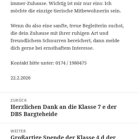
immer-Zuhause. Wichtig ist mir nur eins: Ich
möchte die einzige tierische Mitbewohnerin sein.
Wenn du also eine sanfte, treue Begleiterin suchst,
die dein Zuhause mit ihrer ruhigen Art und
freundlichem Schnurren bereichert, dann melde
dich gerne bei ernsthaftem Interesse.
Kontakt bitte unter: 0174 / 1980475
22.2.2026
Beitragsnavigation
ZURÜCK
Herzlichen Dank an die Klasse 7 e der
Vorheriger
DBS Bargteheide
Beitrag:
WEITER
Großartige Spende der Klasse 4 d der
Nächster