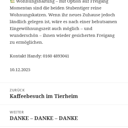
Wohnungshaltung – mit Option auf Freigang
Momentan sind die beiden Stubentiger reine
Wohnungskatzen. Wenn ihr neues Zuhause jedoch
ländlich gelegen ist, wäre es nach einer behutsamen
Eingewöhnungszeit auch möglich – und
wunderschön – ihnen wieder gesicherten Freigang
zu ermöglichen.
Kontakt Handy: 0160 4893041
10.12.2025
Beitragsnavigation
ZURÜCK
Kaffeebesuch im Tierheim
Vorheriger
Beitrag:
WEITER
DANKE – DANKE – DANKE
Nächster
Beitrag: