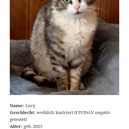
Name:
Lucy
Geschlecht:
weiblich kastriert (FIV/FeLV negativ
getestet)
Alter:
geb. 2025