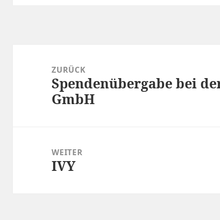
Beitragsnavigation
ZURÜCK
Spendenübergabe bei de
Vorheriger
GmbH
Beitrag:
WEITER
IVY
Nächster
Beitrag: