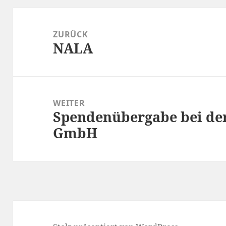
Beitragsnavigation
ZURÜCK
NALA
Vorheriger
Beitrag:
WEITER
Spendenübergabe bei de
Nächster
GmbH
Beitrag: